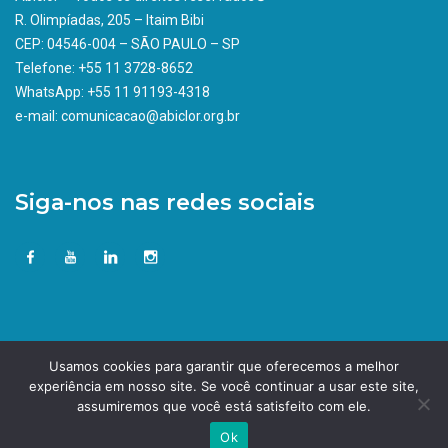
R. Olimpíadas, 205 – Itaim Bibi
CEP: 04546-004 – SÃO PAULO – SP
Telefone: +55 11 3728-8652
WhatsApp: +55 11 91193-4318
e-mail: comunicacao@abiclor.org.br
Siga-nos nas redes sociais
Usamos cookies para garantir que oferecemos a melhor
experiência em nosso site. Se você continuar a usar este site,
assumiremos que você está satisfeito com ele.
Ok