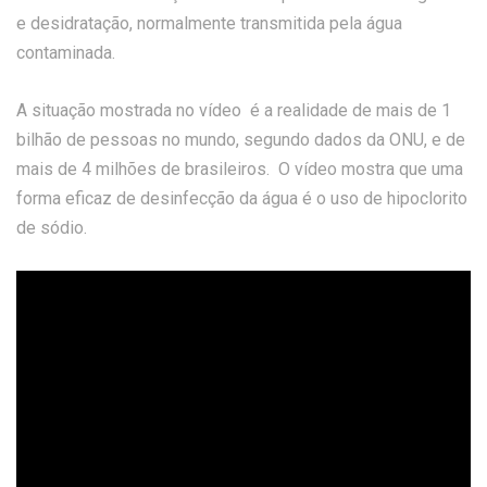
e desidratação, normalmente transmitida pela água
contaminada.
A situação mostrada no vídeo é a realidade de mais de 1
bilhão de pessoas no mundo, segundo dados da ONU, e de
mais de 4 milhões de brasileiros. O vídeo mostra que uma
forma eficaz de desinfecção da água é o uso de hipoclorito
de sódio.