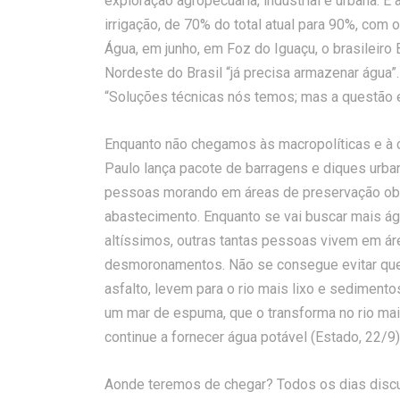
exploração agropecuária, industrial e urbana. 
irrigação, de 70% do total atual para 90%, co
Água, em junho, em Foz do Iguaçu, o brasileiro 
Nordeste do Brasil “já precisa armazenar água”. 
“Soluções técnicas nós temos; mas a questão é 
Enquanto não chegamos às macropolíticas e à 
Paulo lança pacote de barragens e diques urb
pessoas morando em áreas de preservação obri
abastecimento. Enquanto se vai buscar mais ág
altíssimos, outras tantas pessoas vivem em áre
desmoronamentos. Não se consegue evitar que 
asfalto, levem para o rio mais lixo e sedimen
um mar de espuma, que o transforma no rio mai
continue a fornecer água potável (Estado, 22/9)
Aonde teremos de chegar? Todos os dias discut