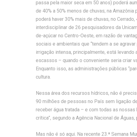
passa pela maior seca em 50 anos) poderá aume
de 40% a 50% menos de chuvas; na Amazônia po
poderá haver 30% mais de chuvas, no Cerrado
interdisciplinar de 26 pesquisadores da Unicamp
de-açúcar no Centro-Oeste, em razão de vant
sociais e ambientais que “tendem a se agravar
irrigação intensa, principalmente, está levando
escassos – quando o conveniente seria criar v
Enquanto isso, as administrações públicas “par
cultura.
Nessa área dos recursos hídricos, não é prec
90 milhões de pessoas no País sem ligação d
receber água tratada – e com todas as nossas b
crítica”, segundo a Agência Nacional de Águas
Mas não é só aqui. Na recente 23.ª Semana Mu