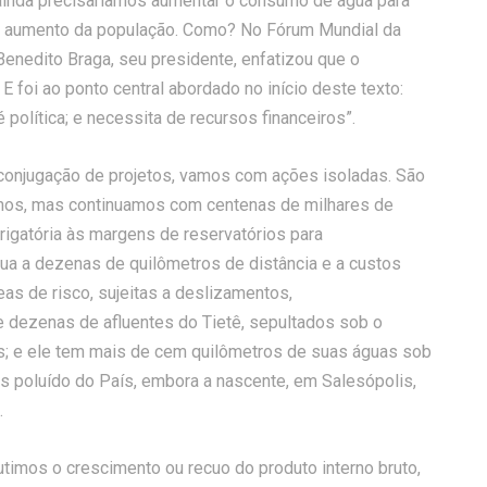
E ainda precisaríamos aumentar o consumo de água para
m o aumento da população. Como? No Fórum Mundial da
Benedito Braga, seu presidente, enfatizou que o
E foi ao ponto central abordado no início deste texto:
política; e necessita de recursos financeiros”.
conjugação de projetos, vamos com ações isoladas. São
anos, mas continuamos com centenas de milhares de
gatória às margens de reservatórios para
ua a dezenas de quilômetros de distância e a custos
as de risco, sujeitas a deslizamentos,
dezenas de afluentes do Tietê, sepultados sob o
tos; e ele tem mais de cem quilômetros de suas águas sob
s poluído do País, embora a nascente, em Salesópolis,
.
imos o crescimento ou recuo do produto interno bruto,