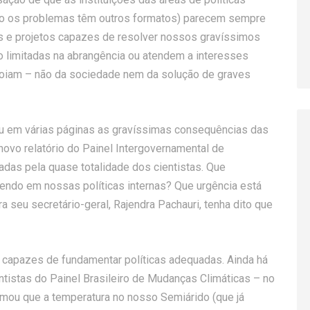
ário os problemas têm outros formatos) parecem sempre
as e projetos capazes de resolver nossos gravíssimos
 limitadas na abrangência ou atendem a interesses
poiam – não da sociedade nem da solução de graves
cou em várias páginas as gravíssimas consequências das
novo relatório do Painel Intergovernamental de
das pela quase totalidade dos cientistas. Que
ndo em nossas políticas internas? Que urgência está
eu secretário-geral, Rajendra Pachauri, tenha dito que
 capazes de fundamentar políticas adequadas. Ainda há
ntistas do Painel Brasileiro de Mudanças Climáticas – no
irmou que a temperatura no nosso Semiárido (que já