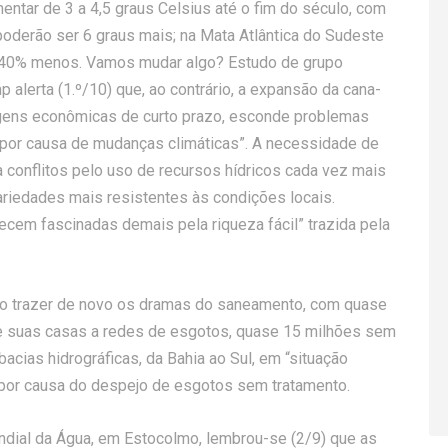
ntar de 3 a 4,5 graus Celsius até o fim do século, com
derão ser 6 graus mais; na Mata Atlântica do Sudeste
, 40% menos. Vamos mudar algo? Estudo de grupo
 alerta (1.º/10) que, ao contrário, a expansão da cana-
agens econômicas de curto prazo, esconde problemas
 por causa de mudanças climáticas”. A necessidade de
 a conflitos pelo uso de recursos hídricos cada vez mais
ariedades mais resistentes às condições locais.
ecem fascinadas demais pela riqueza fácil” trazida pela
iso trazer de novo os dramas do saneamento, com quase
e suas casas a redes de esgotos, quase 15 milhões sem
acias hidrográficas, da Bahia ao Sul, em “situação
, por causa do despejo de esgotos sem tratamento.
ndial da Água, em Estocolmo, lembrou-se (2/9) que as