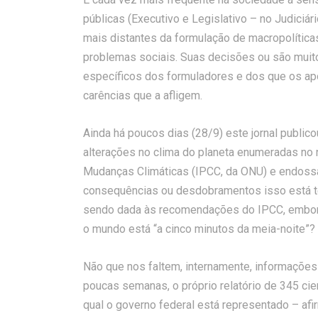
públicas (Executivo e Legislativo – no Judici
mais distantes da formulação de macropolític
problemas sociais. Suas decisões ou são muito
específicos dos formuladores e dos que os a
carências que a afligem.
Ainda há poucos dias (28/9) este jornal publi
alterações no clima do planeta enumeradas no 
Mudanças Climáticas (IPCC, da ONU) e endossa
consequências ou desdobramentos isso está te
sendo dada às recomendações do IPCC, embora s
o mundo está “a cinco minutos da meia-noite”?
Não que nos faltem, internamente, informações
poucas semanas, o próprio relatório de 345 cie
qual o governo federal está representado – af