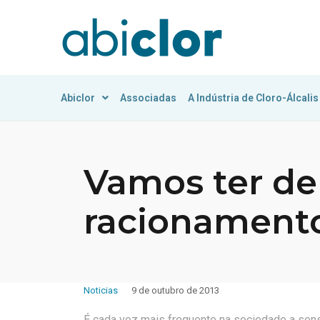
Abiclor
Associadas
A Indústria de Cloro-Álcalis
Vamos ter de
racionament
Noticias
9 de outubro de 2013
É cada vez mais frequente na sociedade a sens