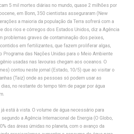
cam 5 mil mortes diárias no mundo, quase 2 milhões por
opocene, em Bonn, 350 cientistas asseguraram (New
erações a maioria da população da Terra sofrerá com a
de dos rios e córregos dos Estados Unidos, diz a Agência
tem problemas graves de contaminação dos peixes,
contidos em fertilizantes, que fazem proliferar algas,
iz o Programa das Nações Unidas para o Meio Ambiente
ogênio usadas nas lavouras chegam aos oceanos. O
s) contou neste jornal (Estado, 10/5) que ao visitar o
tanhas (Taiz) onde as pessoas só podem usar as
 dias, no restante do tempo têm de pagar por água
m.
 já está à vista. O volume de água necessário para
 segundo a Agência Internacional de Energia (O Globo,
50% das áreas úmidas no planeta, com o avanço da