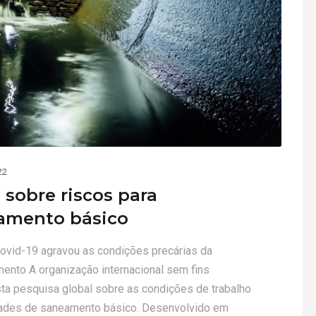
22
 sobre riscos para
eamento básico
vid-19 agravou as condições precárias da
ento A organização internacional sem fins
sta pesquisa global sobre as condições de trabalho
dades de saneamento básico. Desenvolvido em