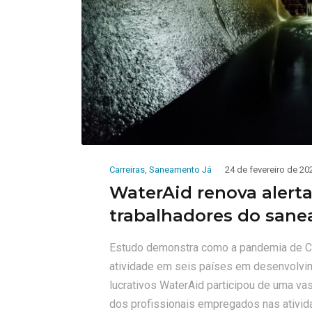
Carreiras
,
Saneamento Já
24 de fevereiro de 20
WaterAid renova alerta
trabalhadores do san
Estudo demonstra como a pandemia de Co
atividade em seis países em desenvolvim
lucrativos WaterAid participou de uma va
dos profissionais empregados nas ativi