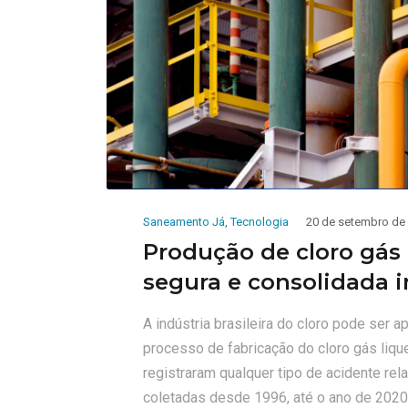
Saneamento Já
,
Tecnologia
20 de setembro de
Produção de cloro gás 
segura e consolidada 
A indústria brasileira do cloro pode ser
processo de fabricação do cloro gás liqu
registraram qualquer tipo de acidente rel
coletadas desde 1996, até o ano de 2020.