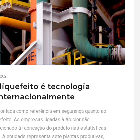
 2021
liquefeito é tecnologia
internacionalmente
 apontada como referência em segurança quanto ao
efeito. As empresas ligadas à Abiclor não
acionado à fabricação do produto nas estatísticas
 A entidade representa sete plantas produtivas,