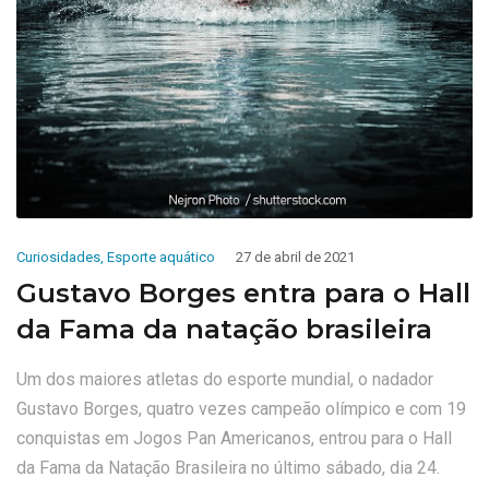
Curiosidades
,
Esporte aquático
27 de abril de 2021
Gustavo Borges entra para o Hall
da Fama da natação brasileira
Um dos maiores atletas do esporte mundial, o nadador
Gustavo Borges, quatro vezes campeão olímpico e com 19
conquistas em Jogos Pan Americanos, entrou para o Hall
da Fama da Natação Brasileira no último sábado, dia 24.