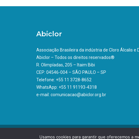
Abiclor
Associação Brasileira da indústria de Cloro Álcalis e
Abiclor – Todos os direitos reservados®
R. Olimpíadas, 205 – Itaim Bibi
CEP: 04546-004 – SÃO PAULO – SP
Telefone: +55 11 3728-8652
WhatsApp: +55 11 91193-4318
e-mail: comunicacao@abiclor.org.br
Usamos cookies para garantir que oferecemos a mel