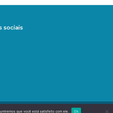
 sociais
sumiremos que você está satisfeito com ele.
Ok