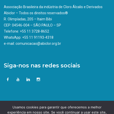
Associação Brasileira da indústria de Cloro Álcalis e Derivados
Abiclor – Todos os direitos reservados®
R. Olimpíadas, 205 – Itaim Bibi
CEP: 04546-004 – SÃO PAULO – SP
Telefone: +55 11 3728-8652
WhatsApp: +55 11 91193-4318
e-mail: comunicacao@abiclor.org.br
Siga-nos nas redes sociais
Usamos cookies para garantir que oferecemos a melhor
experiência em nosso site. Se você continuar a usar este site,