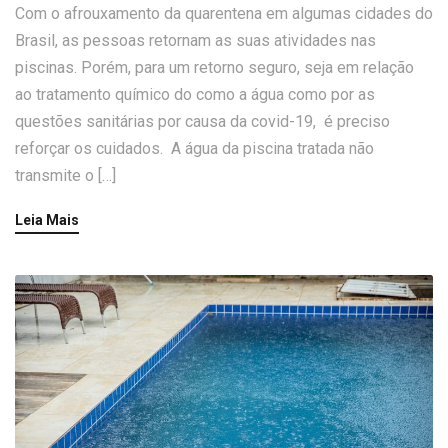
Com o afrouxamento da quarentena em algumas cidades do
Brasil, as pessoas retornam as suas atividades nas
piscinas. Porém, para um retorno seguro, seja em relação
ao tratamento químico do como a água como por as
questões sanitárias por causa da covid-19, é preciso
reforçar os cuidados. A água da piscina tratada não
transmite o […]
Leia Mais