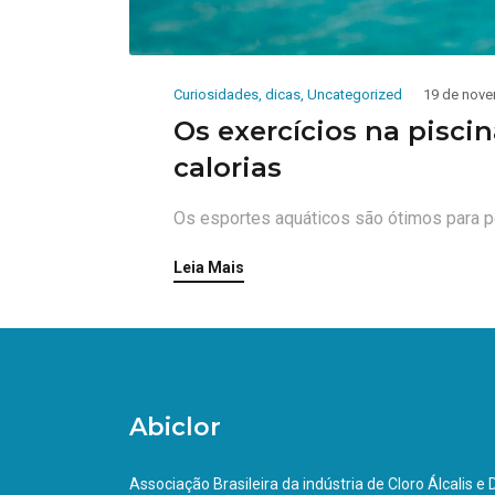
Curiosidades
,
dicas
,
Uncategorized
19 de nove
Os exercícios na pisc
calorias
Os esportes aquáticos são ótimos para p
Leia Mais
Abiclor
Associação Brasileira da indústria de Cloro Álcalis e