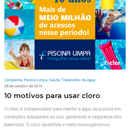
Campanha
,
Piscina Limpa
,
Saúde
,
Tratamento de água
28 de outubro de 2019
10 motivos para usar cloro
O cloro é indispensável para manter a água da piscina em
condições adequadas ao uso, garantindo a segurança dos
banhistas. O cloro desinfeta e mata microrganismos