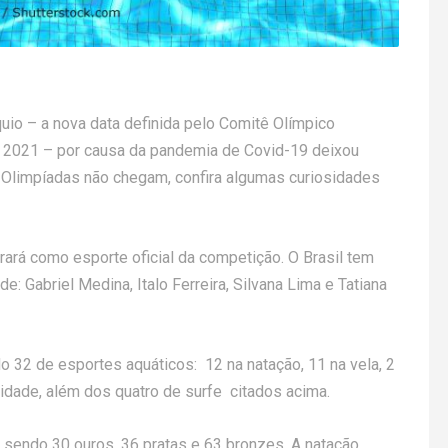
io – a nova data definida pelo Comitê Olímpico
de 2021 – por causa da pandemia de Covid-19 deixou
Olimpíadas não chegam, confira algumas curiosidades
ará como esporte oficial da competição. O Brasil tem
e: Gabriel Medina, Italo Ferreira, Silvana Lima e Tatiana
do 32 de esportes aquáticos: 12 na natação, 11 na vela, 2
ade, além dos quatro de surfe citados acima.
sendo 30 ouros, 36 pratas e 63 bronzes. A natação