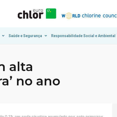
Saúde e Segurança
Responsabilidade Social e Ambiental
 alta
a’ no ano
 de 0,1% em soda cáustica acumulado nos sete primeiros