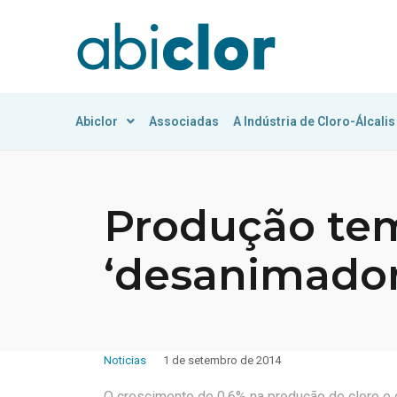
Abiclor
Associadas
A Indústria de Cloro-Álcalis
Produção tem
‘desanimador
Noticias
1 de setembro de 2014
O crescimento de 0,6% na produção de cloro e