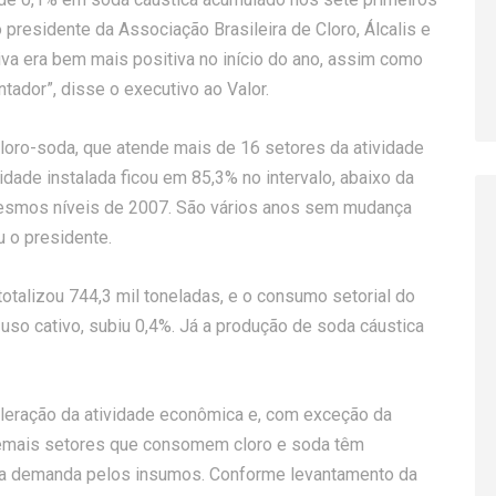
presidente da Associação Brasileira de Cloro, Álcalis e
tiva era bem mais positiva no início do ano, assim como
ntador”, disse o executivo ao Valor.
cloro-soda, que atende mais de 16 setores da atividade
idade instalada ficou em 85,3% no intervalo, abaixo da
mesmos níveis de 2007. São vários anos sem mudança
u o presidente.
 totalizou 744,3 mil toneladas, e o consumo setorial do
uso cativo, subiu 0,4%. Já a produção de soda cáustica
leração da atividade econômica e, com exceção da
 demais setores que consomem cloro e soda têm
u a demanda pelos insumos. Conforme levantamento da