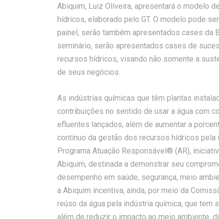
Abiquim, Luiz Oliveira, apresentará o modelo 
hídricos, elaborado pelo GT. O modelo pode se
painel, serão também apresentados cases da B
seminário, serão apresentados cases de suce
recursos hídricos, visando não somente a sust
de seus negócios.
As indústrias químicas que têm plantas instal
contribuições no sentido de usar a água com co
efluentes lançados, além de aumentar a porcen
contínuo da gestão dos recursos hídricos pela 
Programa Atuação Responsável® (AR), iniciativa 
Abiquim, destinada a demonstrar seu comprome
desempenho em saúde, segurança, meio ambient
a Abiquim incentiva, ainda, por meio da Comis
reúso da água pela indústria química, que tem 
além de reduzir o impacto ao meio ambiente, d