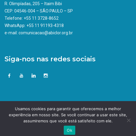
R. Olimpíadas, 205 – Itaim Bibi
CEP: 04546-004 – SÃO PAULO – SP
Telefone: +55 11 3728-8652
WhatsApp: +55 11 91193-4318
e-mail: comunicacao@abiclor.org.br
Siga-nos nas redes sociais
Usamos cookies para garantir que oferecemos a melhor
experiência em nosso site. Se você continuar a usar este site,
assumiremos que você está satisfeito com ele.
Ok