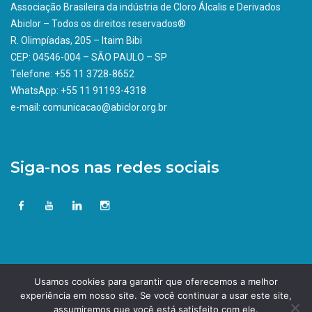
Associação Brasileira da indústria de Cloro Álcalis e Derivados
Abiclor – Todos os direitos reservados®
R. Olimpíadas, 205 – Itaim Bibi
CEP: 04546-004 – SÃO PAULO – SP
Telefone: +55 11 3728-8652
WhatsApp: +55 11 91193-4318
e-mail: comunicacao@abiclor.org.br
Siga-nos nas redes sociais
Usamos cookies para garantir que oferecemos a melhor
experiência em nosso site. Se você continuar a usar este site,
assumiremos que você está satisfeito com ele.