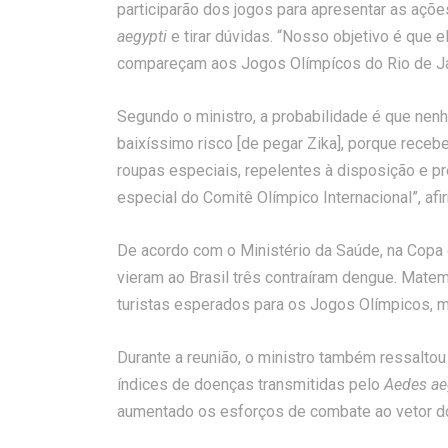
participarão dos jogos para apresentar as aç
aegypti
e tirar dúvidas. “Nosso objetivo é que 
compareçam aos Jogos Olímpícos do Rio de Jan
Segundo o ministro, a probabilidade é que nenh
baixíssimo risco [de pegar Zika], porque receb
roupas especiais, repelentes à disposição e p
especial do Comitê Olímpico Internacional”, afi
De acordo com o Ministério da Saúde, na Copa
vieram ao Brasil três contraíram dengue. Matem
turistas esperados para os Jogos Olímpicos, 
Durante a reunião, o ministro também ressaltou
índices de doenças transmitidas pelo
Aedes ae
aumentado os esforços de combate ao vetor dos