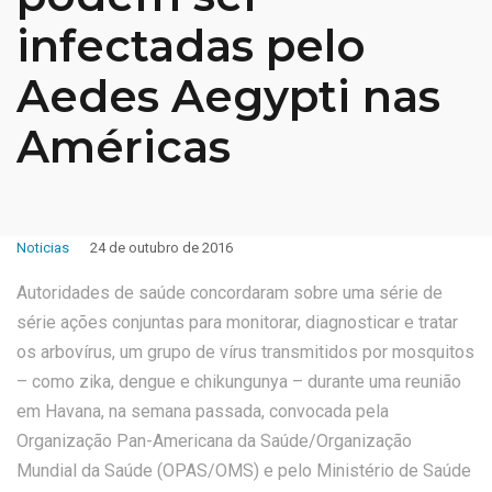
infectadas pelo
Aedes Aegypti nas
Américas
Noticias
24 de outubro de 2016
Autoridades de saúde concordaram sobre uma série de
série ações conjuntas para monitorar, diagnosticar e tratar
os arbovírus, um grupo de vírus transmitidos por mosquitos
– como zika, dengue e chikungunya – durante uma reunião
em Havana, na semana passada, convocada pela
Organização Pan-Americana da Saúde/Organização
Mundial da Saúde (OPAS/OMS) e pelo Ministério de Saúde