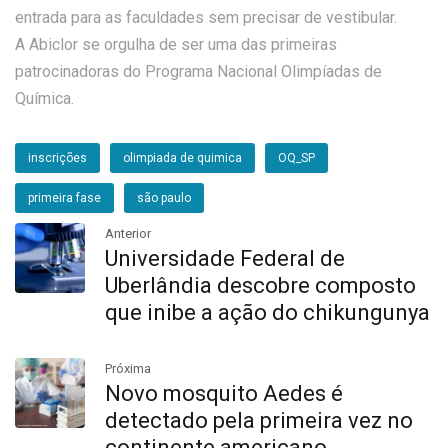
entrada para as faculdades sem precisar de vestibular.
A Abiclor se orgulha de ser uma das primeiras
patrocinadoras do Programa Nacional Olimpíadas de
Química.
inscrições
olimpiada de quimica
OQ_SP
primeira fase
são paulo
Anterior
Universidade Federal de
Uberlândia descobre composto
que inibe a ação do chikungunya
Próxima
Novo mosquito Aedes é
detectado pela primeira vez no
continente americano