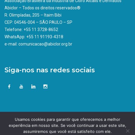
Associação Brasileira da indústria de Cloro Álcalis e Derivados
Abiclor – Todos os direitos reservados®
R. Olimpíadas, 205 – Itaim Bibi
CEP: 04546-004 – SÃO PAULO – SP
Telefone: +55 11 3728-8652
WhatsApp: +55 11 91193-4318
e-mail: comunicacao@abiclor.org.br
Siga-nos nas redes sociais
Usamos cookies para garantir que oferecemos a melhor
experiência em nosso site. Se você continuar a usar este site,
assumiremos que você está satisfeito com ele.