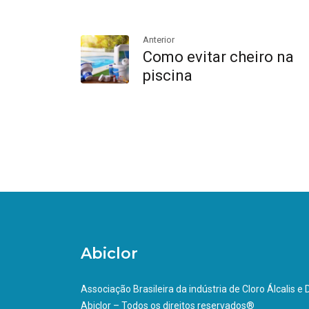
Anterior
Como evitar cheiro na
piscina
Abiclor
Associação Brasileira da indústria de Cloro Álcalis e
Abiclor – Todos os direitos reservados®