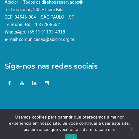
Abiclor – Todos os direitos reservados®
R. Olimpíadas, 205 – Itaim Bibi
CEP: 04546-004 – SÃO PAULO – SP
Telefone: +55 11 3728-8652
WhatsApp: +55 11 91193-4318
e-mail: comunicacao@abiclor.org.br
Siga-nos nas redes sociais
Usamos cookies para garantir que oferecemos a melhor
experiência em nosso site. Se você continuar a usar este site,
assumiremos que você está satisfeito com ele.
Ok