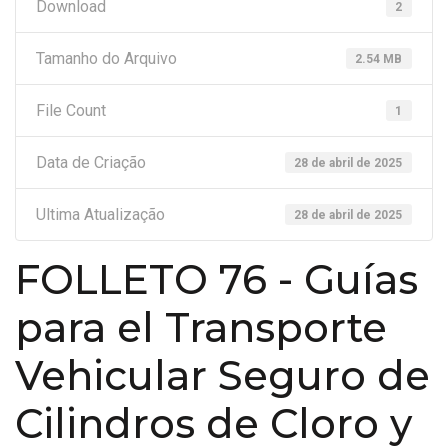
Download
2
Tamanho do Arquivo
2.54 MB
File Count
1
Data de Criação
28 de abril de 2025
Ultima Atualização
28 de abril de 2025
FOLLETO 76 - Guías
para el Transporte
Vehicular Seguro de
Cilindros de Cloro y