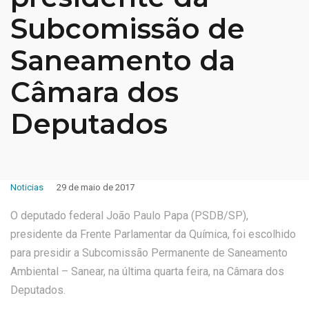
Subcomissão de
Saneamento da
Câmara dos
Deputados
Noticias
29 de maio de 2017
O deputado federal João Paulo Papa (PSDB/SP),
presidente da Frente Parlamentar da Química, foi escolhido
para presidir a Subcomissão Permanente de Saneamento
Ambiental – Sanear, na última quarta feira, na Câmara dos
Deputados.