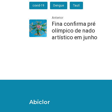
covid-19
Dengue
Tautí
Anterior
Fina confirma pré
olímpico de nado
artístico em junho
Abiclor