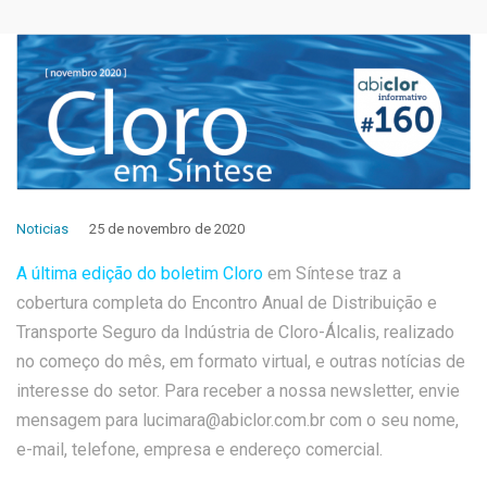
Noticias
25 de novembro de 2020
A úl
tima edição do boletim Cloro
em Síntese traz a
cobertura completa do Encontro Anual de Distribuição e
Transporte Seguro da Indústria de Cloro-Álcalis, realizado
no começo do mês, em formato virtual, e outras notícias de
interesse do setor. Para receber a nossa newsletter, envie
mensagem para lucimara@abiclor.com.br com o seu nome,
e-mail, telefone, empresa e endereço comercial.