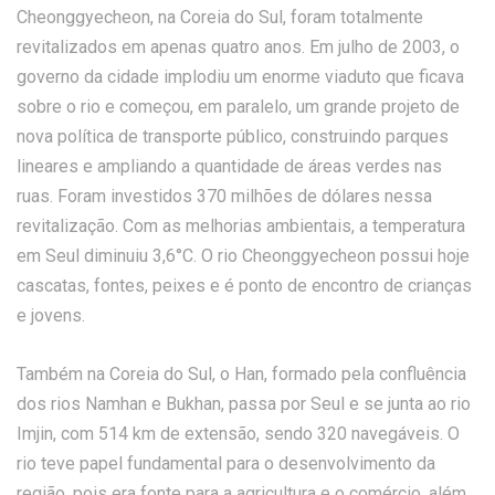
Cheonggyecheon, na Coreia do Sul, foram totalmente
revitalizados em apenas quatro anos. Em julho de 2003, o
governo da cidade implodiu um enorme viaduto que ficava
sobre o rio e começou, em paralelo, um grande projeto de
nova política de transporte público, construindo parques
lineares e ampliando a quantidade de áreas verdes nas
ruas. Foram investidos 370 milhões de dólares nessa
revitalização. Com as melhorias ambientais, a temperatura
em Seul diminuiu 3,6°C. O rio Cheonggyecheon possui hoje
cascatas, fontes, peixes e é ponto de encontro de crianças
e jovens.
Também na Coreia do Sul, o Han, formado pela confluência
dos rios Namhan e Bukhan, passa por Seul e se junta ao rio
Imjin, com 514 km de extensão, sendo 320 navegáveis. O
rio teve papel fundamental para o desenvolvimento da
região, pois era fonte para a agricultura e o comércio, além