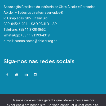
Associação Brasileira da indústria de Cloro Álcalis e Derivados
Abiclor – Todos os direitos reservados®
R. Olimpíadas, 205 – Itaim Bibi
CEP: 04546-004 – SÃO PAULO – SP
Telefone: +55 11 3728-8652
WhatsApp: +55 11 91193-4318
e-mail: comunicacao@abiclor.org.br
Siga-nos nas redes sociais
Usamos cookies para garantir que oferecemos a melhor
experiência em nosso site. Se você continuar a usar este site,