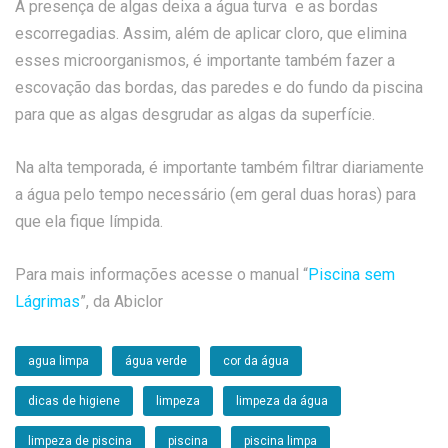
A presença de algas deixa a água turva e as bordas
escorregadias. Assim, além de aplicar cloro, que elimina
esses microorganismos, é importante também fazer a
escovação das bordas, das paredes e do fundo da piscina
para que as algas desgrudar as algas da superfície.
Na alta temporada, é importante também filtrar diariamente
a água pelo tempo necessário (em geral duas horas) para
que ela fique límpida.
Para mais informações acesse o manual “
Piscina sem
Lágrimas
”, da Abiclor
agua limpa
água verde
cor da água
dicas de higiene
limpeza
limpeza da água
limpeza de piscina
piscina
piscina limpa