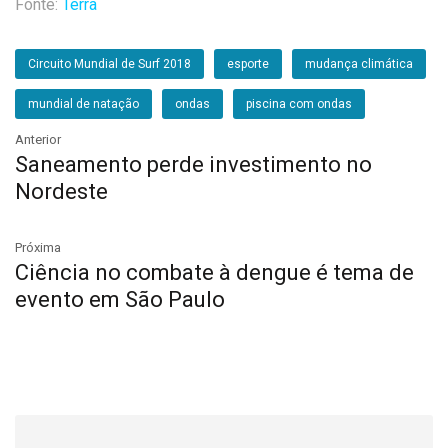
Fonte:
Terra
Circuito Mundial de Surf 2018
esporte
mudança climática
mundial de natação
ondas
piscina com ondas
Anterior
Saneamento perde investimento no
Nordeste
Próxima
Ciência no combate à dengue é tema de
evento em São Paulo