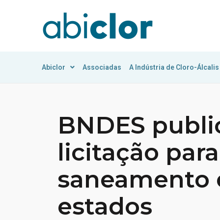
Abiclor
Associadas
A Indústria de Cloro-Álcalis
BNDES public
licitação par
saneamento 
estados