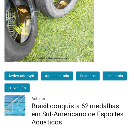
Aedes adegypti
Água sanitária
Cuidados
pandemia
prevenção
Anterior
Brasil conquista 62 medalhas
em Sul-Americano de Esportes
Aquáticos