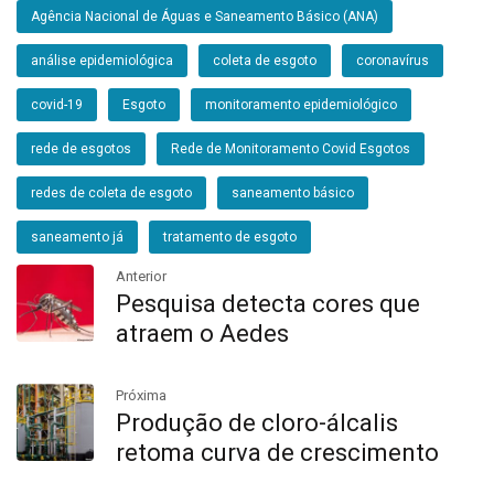
Agência Nacional de Águas e Saneamento Básico (ANA)
análise epidemiológica
coleta de esgoto
coronavírus
covid-19
Esgoto
monitoramento epidemiológico
rede de esgotos
Rede de Monitoramento Covid Esgotos
redes de coleta de esgoto
saneamento básico
saneamento já
tratamento de esgoto
Anterior
Pesquisa detecta cores que
atraem o Aedes
Próxima
Produção de cloro-álcalis
retoma curva de crescimento