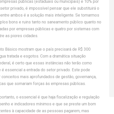
empresas públicas (estaduais ou municipais) e 10% por
setor privado, é impossível pensar que ele substituirá o
a entre ambos é a solução mais inteligente. Se tomarmos
mplos bons e ruins tanto no saneamento público quanto no
radas por empresas públicas e quatro por sistemas com
re as piores cidades.
to Básico mostram que o país precisará de R$ 300
gua tratada e esgotos. Com a dramática situação
deral, é certo que essas instâncias não terão como
 é essencial a entrada do setor privado. Este pode
r conceitos mais aprofundados de gestão, governança,
ticas que somariam forças às empresas públicas.
ortanto, o essencial é que haja fiscalização e regulação
enho e indicadores mínimos e que se preste um bom
dizentes à capacidade de as pessoas pagarem, mas