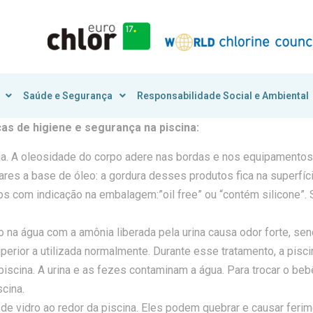
Saúde e Segurança
Responsabilidade Social e Ambiental
cas de higiene e segurança na piscina:
na. A oleosidade do corpo adere nas bordas e nos equipamentos 
res a base de óleo: a gordura desses produtos fica na superfíc
sos com indicação na embalagem:”oil free” ou “contém silicone”.
ro na água com a amônia liberada pela urina causa odor forte, se
erior a utilizada normalmente. Durante esse tratamento, a piscina
scina. A urina e as fezes contaminam a água. Para trocar o bebê
scina.
e vidro ao redor da piscina. Eles podem quebrar e causar ferim