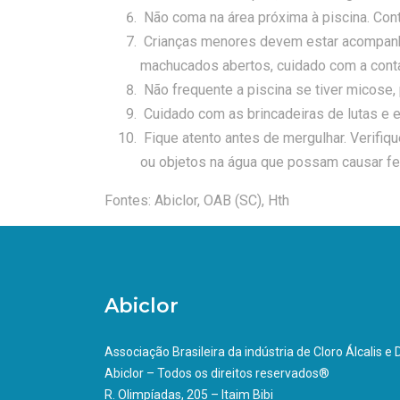
Não coma na área próxima à piscina. Cont
Crianças menores devem estar acompanhad
machucados abertos, cuidado com a conta
Não frequente a piscina se tiver micose,
Cuidado com as brincadeiras de lutas e 
Fique atento antes de mergulhar. Verifiq
ou objetos na água que possam causar fe
Fontes: Abiclor, OAB (SC), Hth
Abiclor
Associação Brasileira da indústria de Cloro Álcalis e
Abiclor – Todos os direitos reservados®
R. Olimpíadas, 205 – Itaim Bibi