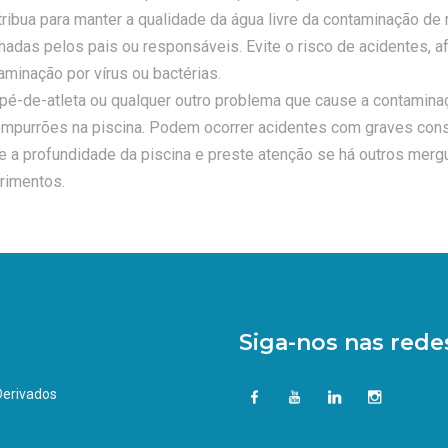
ribua para manter a qualidade da água livre da contaminação de
as pelos pais ou responsáveis. Evite o risco de acidentes, a
minação por vírus ou bactérias.
 pé-de-atleta ou qualquer outro problema que cause a contaminaç
empurrões na piscina. Podem ocorrer acidentes com graves con
ue a profundidade da piscina e preste atenção se há outros merg
rimentos.
Siga-nos nas redes
 Derivados