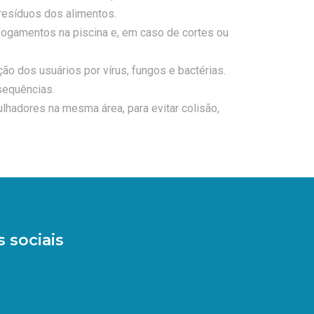
 resíduos dos alimentos.
fogamentos na piscina e, em caso de cortes ou
ão dos usuários por vírus, fungos e bactérias.
sequências.
ulhadores na mesma área, para evitar colisão,
 sociais